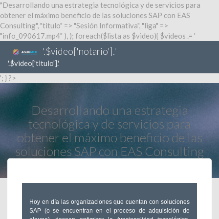
"Desarrollando una estrategia tecnológica y de servicios para
obtener el máximo beneficio de las soluciones SAP con EAS
Consulting", "titulo" => "Sesión Informativa", "liga" =>
"info_090617.mp4" ), ); foreach($lista as $video){ $videos .= '
'.$video['notario'].'
'.$video['titulo'].'
'; } ?>
Desarrollando una estrategia
tecnológica y de servicios para
obtener el máximo beneficio de las
soluciones SAP con EAS Consulting
Hoy en día las organizaciones que cuentan con soluciones
SAP (o se encuentran en el proceso de adquisición de